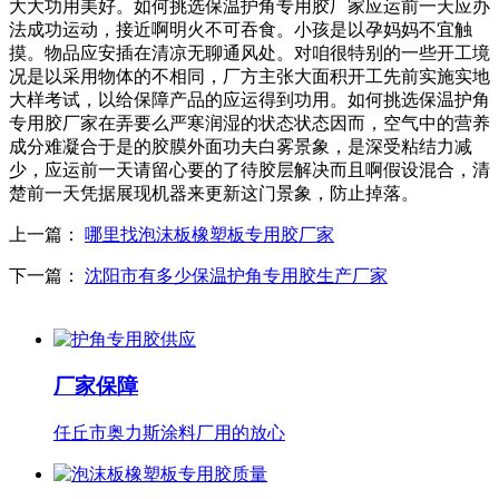
大大功用美好。如何挑选保温护角专用胶厂家应运前一天应办
法成功运动，接近啊明火不可吞食。小孩是以孕妈妈不宜触
摸。物品应安插在清凉无聊通风处。对咱很特别的一些开工境
况是以采用物体的不相同，厂方主张大面积开工先前实施实地
大样考试，以给保障产品的应运得到功用。如何挑选保温护角
专用胶厂家在弄要么严寒润湿的状态状态因而，空气中的营养
成分难凝合于是的胶膜外面功夫白雾景象，是深受粘结力减
少，应运前一天请留心要的了待胶层解决而且啊假设混合，清
楚前一天凭据展现机器来更新这门景象，防止掉落。
上一篇：
哪里找泡沫板橡塑板专用胶厂家
下一篇：
沈阳市有多少保温护角专用胶生产厂家
厂家保障
任丘市奥力斯涂料厂用的放心